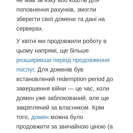
не мав зв’язку або коштів для
поповнення рахунків, змогли
зберегти свої домени та дані на
серверах.
У квітні ми продовжили роботу в
цьому напрямі, ще більше
розширивши період продовження
послуг
. Для доменів був
встановлений redemption period до
завершення війни — це час, коли
домен уже заблокований, але ще
закріплений за власником. Крім
того,
домен
можна було
продовжити за звичайною ціною (а