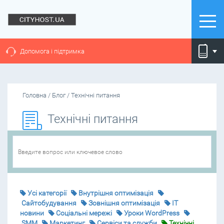
Допомога і підтримка
Головна
/
Блог
/
Технічні питання
Технічні питання
Усі категорії
Внутрішня оптимізація
Cайтобудування
Зовнішня оптимізація
IT
новини
Соціальні мережі
Уроки WordPress
SMM
Маркетинг
Сервіси та служби
Технічні