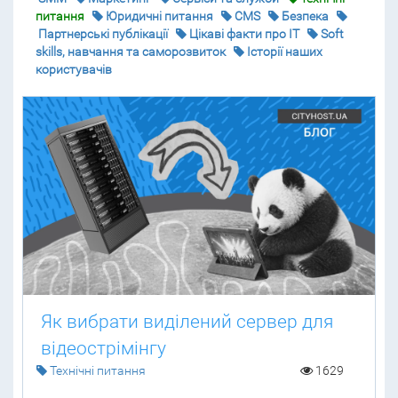
питання
Юридичні питання
CMS
Безпека
Партнерські публікації
Цікаві факти про IT
Soft
skills, навчання та саморозвиток
Історії наших
користувачів
Як вибрати виділений сервер для
відеострімінгу
Технічні питання
1629