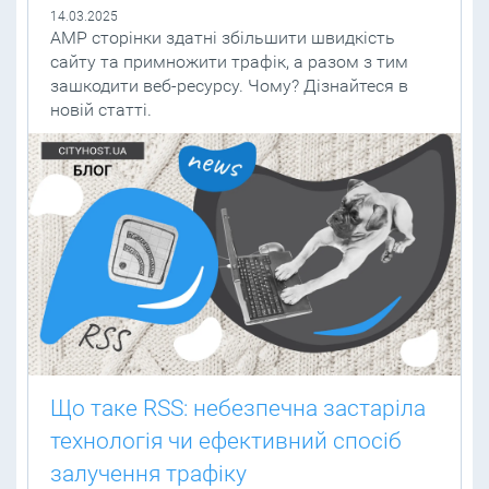
14.03.2025
AMP сторінки здатні збільшити швидкість
сайту та примножити трафік, а разом з тим
зашкодити веб-ресурсу. Чому? Дізнайтеся в
новій статті.
Що таке RSS: небезпечна застаріла
технологія чи ефективний спосіб
залучення трафіку