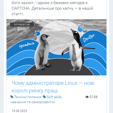
його захист, і одним з базових методів є
CAPTCHA. Детальніше про капчу — в нашій
статті.
Чому адміністратори Linux — нові
королі ринку праці
Технічні питання
Soft skills,
5156
навчання та саморозвиток
19.06.2025