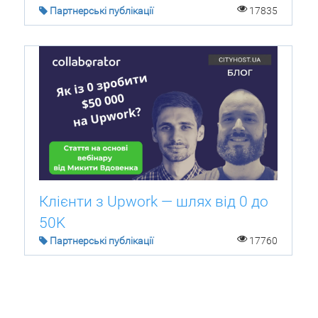
Партнерські публікації
17835
Клієнти з Upwork — шлях від 0 до
50K
Партнерські публікації
17760