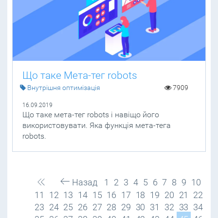
Що таке Мета-тег robots
Внутрішня оптимізація
7909
16.09.2019
Що таке мета-тег robots і навіщо його
використовувати. Яка функція мета-тега
robots.
Назад
1
2
3
4
5
6
7
8
9
10
11
12
13
14
15
16
17
18
19
20
21
22
23
24
25
26
27
28
29
30
31
32
33
34