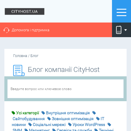
Допомога і підтримка
Головна
/
Блог
Блог компанії CityHost
Усі категорії
Внутрішня оптимізація
Cайтобудування
Зовнішня оптимізація
IT
новини
Соціальні мережі
Уроки WordPress
SMM
Маркетинг
Сервіси та служби
Технічні