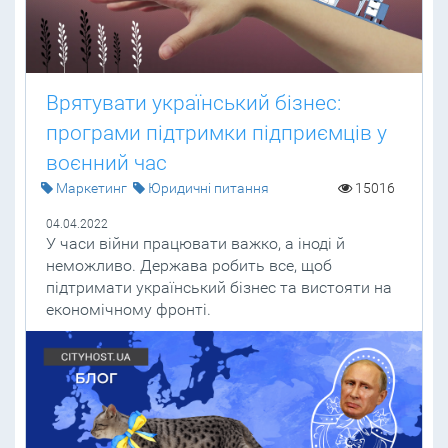
Врятувати український бізнес:
програми підтримки підприємців у
воєнний час
Маркетинг
Юридичні питання
15016
04.04.2022
У часи війни працювати важко, а іноді й
неможливо. Держава робить все, щоб
підтримати український бізнес та вистояти на
економічному фронті.