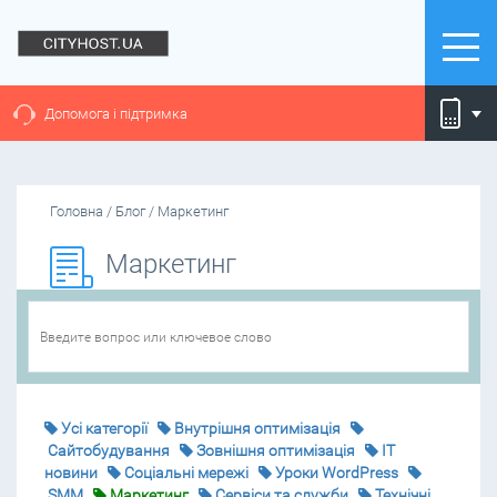
Допомога і підтримка
Головна
/
Блог
/
Маркетинг
Маркетинг
Усі категорії
Внутрішня оптимізація
Cайтобудування
Зовнішня оптимізація
IT
новини
Соціальні мережі
Уроки WordPress
SMM
Маркетинг
Сервіси та служби
Технічні