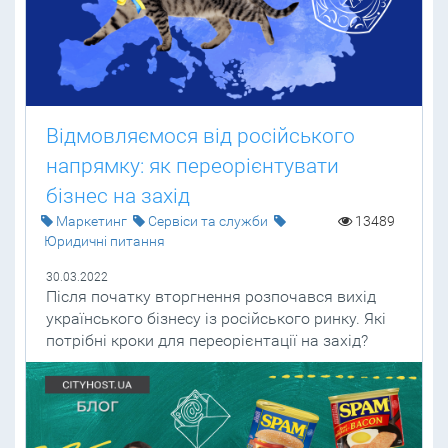
Відмовляємося від російського
напрямку: як переорієнтувати
бізнес на захід
Маркетинг
Сервіси та служби
13489
Юридичні питання
30.03.2022
Після початку вторгнення розпочався вихід
українського бізнесу із російського ринку. Які
потрібні кроки для переорієнтації на захід?