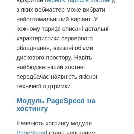
відкритий
перелік тарифів хостингу
,
з яких вебмастер може вибрати
найоптимальніший варіант. У
кожному тарифі описані детальні
характеристики серверного
обладнання, вказані об’єми
дискового простору. Навіть
найбюджетніший хостинг
передбачає наявність якісної
технічної підтримки.
Модуль PageSpeed ​​на
хостингу
Наявність хостингу модуля
PageSpeed
​​стане непоганим