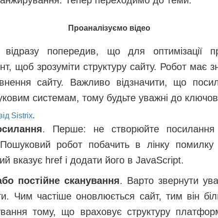
Проаналізуємо відео
т відразу попередив, що для оптимізації п
нт, щоб зрозуміти структуру сайту. Робот має зн
внення сайту. Важливо відзначити, що посила
уковим системам, тому будьте уважні до ключов
ід Sistrix
.
осилання
. Перше: не створюйте посилання 
Пошуковий робот побачить в лінку помилку 
й вказує href і додати його в JavaScript.
або постійне сканування
. Варто звернути ув
ти. Чим частіше оновлюється сайт, тим він бі
ування тому, що враховує структуру платфор