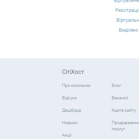
Віртуальн
Реєстраці
Віртуальн
Виділені
СітіХост
Про компанію
Блог
Відгуки
Вакансії
Дашборд
Карта сайту
Новини
Продовженн
послуг
Акції