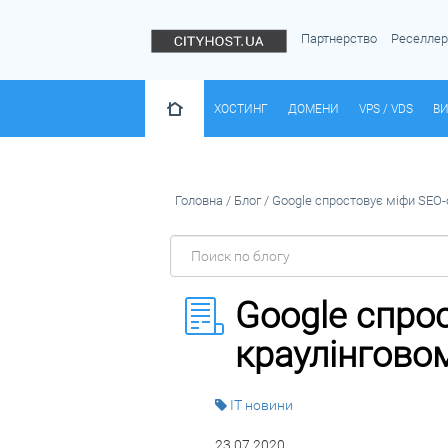
Партнерство
Реселле
ХОСТИНГ
ДОМЕНИ
VPS / VDS
ВИ
Головна
/
Блог
/
Google спростовує міфи SEO-
Google спро
краулінгово
IT новини
23.07.2020