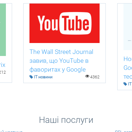
The Wall Street Journal
Но
завив, що YouTube в
ix
Goo
фаворитах у Google
212
те
IT новини
4362
IT
Наші послуги