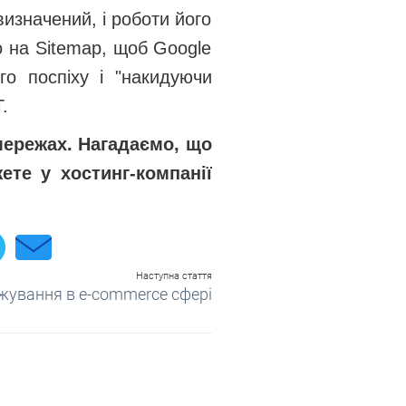
визначений, і роботи його
 на Sitemap, щоб Google
го поспіху і "накидуючи
.
мережах. Нагадаємо, що
те у хостинг-компанії
Наступна стаття
жування в e-commerce сфері