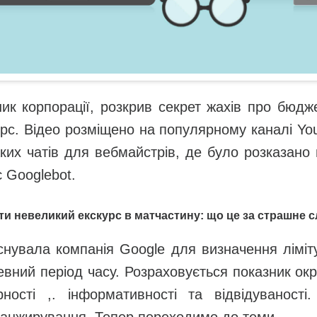
тник корпорації, розкрив секрет жахів про бю
ерс. Відео розміщено на популярному каналі Yo
ких чатів для вебмайстрів, де було розказано
є Googlebot.
ти невеликий екскурс в матчастину: що це за страшне с
снувала компанія Google для визначення ліміту
певний період часу. Розраховується показник ок
рності ,. інформативності та відвідуваності
і ранжирування. Тепер переходимо до теми.