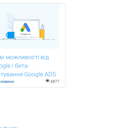
ві можливості від
gle і бета-
стування Google ADS
 новини
4877