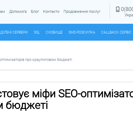
0(80
рам
Допомога
Блог
Контакти
Продовження послуг
Укр
ДІЛЕНІ СЕРВЕРИ
SSL
СХОВИЩЕ
SMS РОЗСИЛКА
CALLBACK СЕРВІС
оптимізаторів про краулінговом бюджеті
стовує міфи SEO-оптимізато
м бюджеті