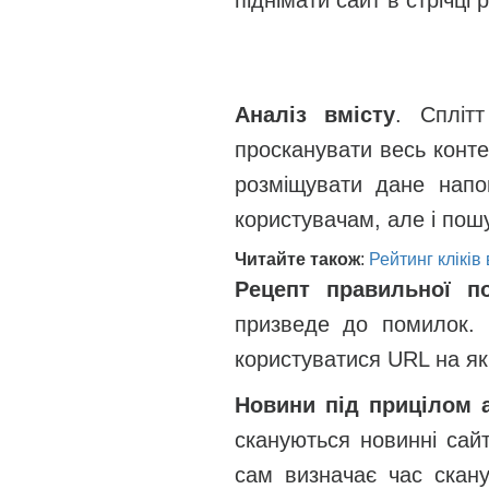
Аналіз вмісту
. Спліт
просканувати весь конте
розміщувати дане напо
користувачам, але і пош
Читайте також
:
Рейтинг кліків в
Рецепт правильної п
призведе до помилок. 
користуватися URL на яки
Новини під прицілом 
скануються новинні сай
сам визначає час скан