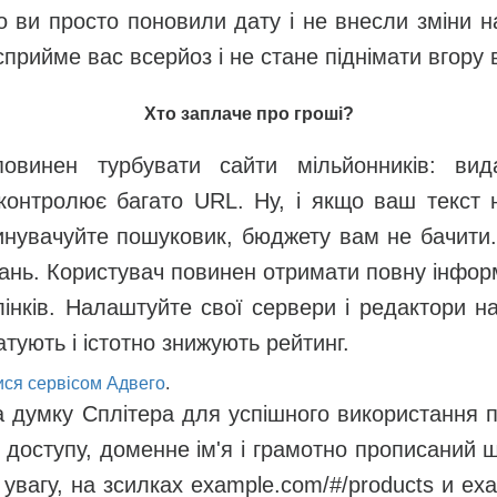
 ви просто поновили дату і не внесли зміни н
сприйме вас всерйоз і не стане піднімати вгору 
Хто заплаче про гроші?
овинен турбувати сайти мільйонників: вида
контролює багато URL. Ну, і якщо ваш текст н
винувачуйте пошуковик, бюджету вам не бачити. 
лань. Користувач повинен отримати повну інформ
інків. Налаштуйте свої сервери і редактори на
тують і істотно знижують рейтинг.
ися сервісом Адвего
.
а думку Сплітера для успішного використання 
 доступу, доменне ім'я і грамотно прописаний 
 увагу, на зсилках example.com/#/products и ex