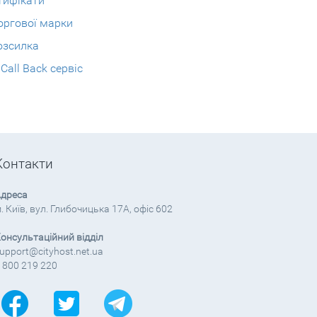
тифікати
оргової марки
озсилка
all Back сервіс
Контакти
дреса
. Київ, вул. Глибочицька 17А, офіс 602
онсультаційний відділ
upport@cityhost.net.ua
 800 219 220