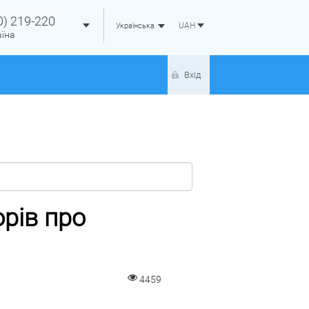
0)
219-220
UAH
Українська
аїна
Вхід
рів про
4459