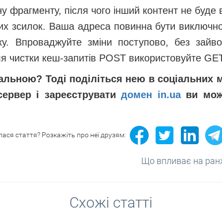
у фрагменту, після чого інший контент не буде 
ких зсилок. Ваша адреса повинна бути виключно
ку. Впроваджуйте зміни поступово, без зайво
для чистки кеш-запитів POST використовуйте GET
вальною? Тоді поділіться нею в соціальних 
ервер і зареєструвати
домен in.ua
ви може
ася стаття? Розкажіть про неї друзям:
Що впливає на ран
Схожі статті