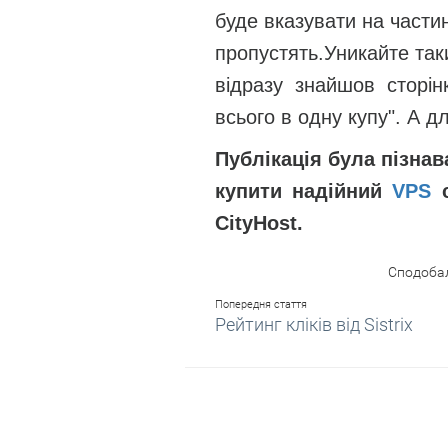
буде вказувати на частин
пропустять.Уникайте та
відразу знайшов сторін
всього в одну купу". А 
Публікація була пізна
купити надійний
VPS
с
CityHost.
Сподобал
Попередня стаття
Рейтинг кліків від Sistrix