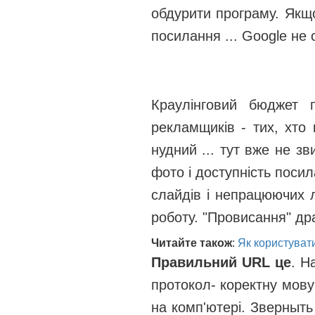
обдурити програму. Якщо
посилання ... Google не 
Краулінговий бюджет п
рекламщиків - тих, хто 
нудний ... тут вже не з
фото і доступність поси
слайдів і непрацюючих л
роботу. "Провисання" дра
Читайте також
:
Як користуват
Правильний URL це
. Н
протокол- коректну мову
на комп'ютері. Зверныть