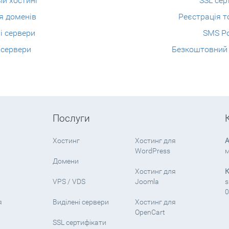
ый хостинг
SSL сер
я доменів
Реєстрація т
і сервери
SMS Р
 сервери
Безкоштовний C
Послуги
Хостинг
Хостинг для
А
WordPress
м
Домени
Хостинг для
К
VPS / VDS
Joomla
s
0
я
Виділені сервери
Хостинг для
OpenCart
SSL сертифікати