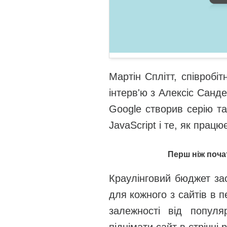
Мартін Сплітт, співробі
інтерв'ю з Алексіс Санд
Google створив серію та
JavaScript і те, як працю
Перш ніж поча
Краулінговий бюджет за
для кожного з сайтів в 
залежності від популя
піднімати сайт в стрічц