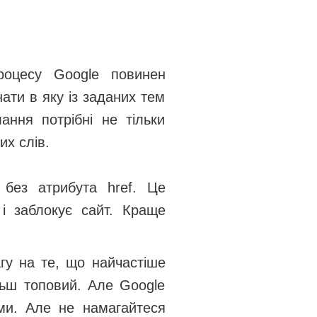
роцесу Google повинен
ати в яку із заданих тем
ння потрібні не тільки
их слів.
без атрибута href. Це
і заблокує сайт. Краще
агу на те, що найчастіше
льш топовий. Але Google
ми. Але не намагайтеся