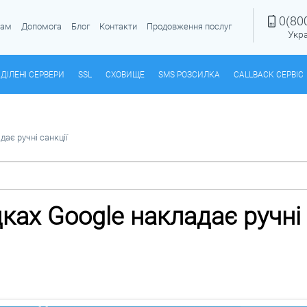
0(80
рам
Допомога
Блог
Контакти
Продовження послуг
Укр
ДІЛЕНІ СЕРВЕРИ
SSL
СХОВИЩЕ
SMS РОЗСИЛКА
CALLBACK СЕРВІС
дає ручні санкції
ках Google накладає ручні 