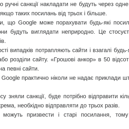
о ручні санкції накладати не будуть через одн
 якщо таких посилань від трьох і більше.
ти, що Google може порахувати будь-які пос
ни будуть виглядати неприродно. Це стосуєт
ів.
сті випадків потрапляють сайти і взагалі будь-
 або розділи сайту. «Грошові анкор» в 50 відсо
на певні сайти.
 Google практично ніколи не надає приклади шт
у зняли санкції, буде потрібно відправити кіл
рема, необхідно відправляти до трьох разів.
 можуть призвести і старі посилання, том