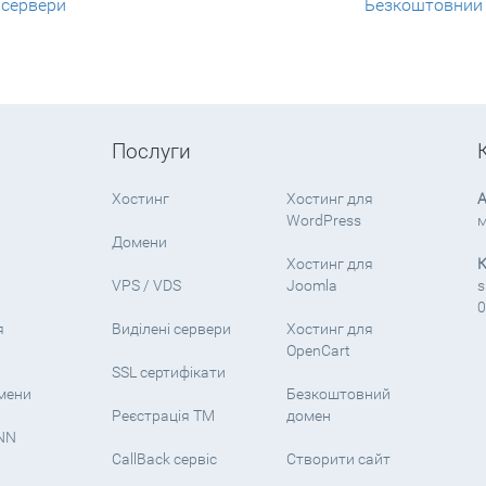
 сервери
Безкоштовний C
Послуги
Хостинг
Хостинг для
А
WordPress
м
Домени
Хостинг для
К
VPS / VDS
Joomla
s
0
я
Виділені сервери
Хостинг для
OpenCart
SSL сертифікати
омени
Безкоштовний
Реєстрація ТМ
домен
NN
CallBack сервіс
Створити сайт