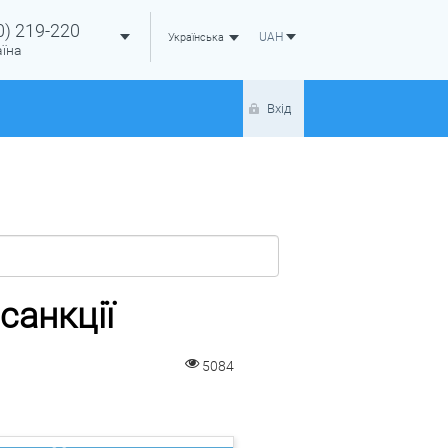
0)
219-220
UAH
Українська
аїна
Вхід
санкції
5084