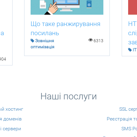
HT
Що таке ранжирування
на
сл
посилань
Зовнішня
6313
за
оптимізація
IT
904
Наші послуги
ый хостинг
SSL сер
я доменів
Реєстрація т
і сервери
SMS Р