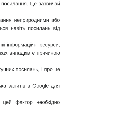
е посилання. Це зазвичай
илання неприродними або
ься навіть посилань від
які інформаційні ресурси,
тках випадків є причиною
учних посилань, і про це
ька запитів в Google для
у цей фактор необхідно