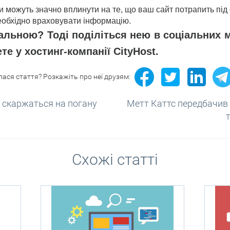
 можуть значно вплинути на те, що ваш сайт потрапить під с
еобхідно враховувати інформацію.
вальною? Тоді поділіться нею в соціальних 
е у хостинг-компанії CityHost.
ася стаття? Розкажіть про неї друзям:
 скаржаться на погану
Метт Каттс передбачив 
Схожі статті