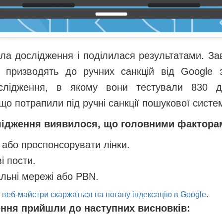
а дослідження і поділилася результатами. За
кі призводять до ручних санкцій від Google 
слідження, в якому вони тестували 830 дов
що потрапили під ручні санкції пошукової систе
ідження виявилося, що головними факторам
і або проспонсорувати лінки.
ві пости.
альні мережі або PBN.
 веб-майстри скаржаться на погану індексацію в Google
.
ення прийшли до наступних висновків: