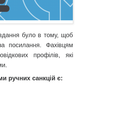
вдання було в тому, щоб
за посилання. Фахівцям
ідкових профілів, які
ми.
и ручних санкцій є: