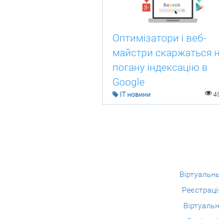
Оптимізатори і веб-
майстри скаржаться 
погану індексацію в
Google
IT новини
4
Віртуальн
Реєстраці
Віртуальн