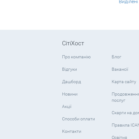
Виділені
СітіХост
Про компанію
Блог
Відгуки
Вакансії
Дашборд
Карта сайту
Новини
Продовженн
послуг
Акції
Скарги на д
Способи оплати
Правила ICA
Контакти
Освітня