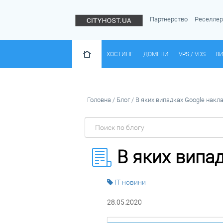
Партнерство
Реселле
ХОСТИНГ
ДОМЕНИ
VPS / VDS
ВИ
Головна
/
Блог
/
В яких випадках Google накла
В яких випад
IT новини
28.05.2020