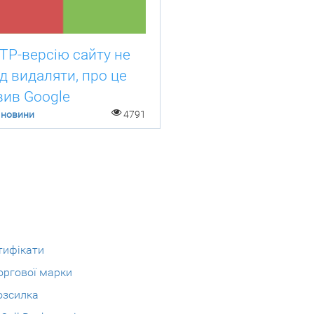
TP-версію сайту не
ід видаляти, про це
вив Google
 новини
4791
тифікати
оргової марки
озсилка