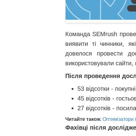
Команда SEMrush провел
виявити ті чинники, я
довелося провести до
використовували сайти, 
Після проведення досл
53 відсотки - покупн
45 відсотків - гостьо
27 відсотків - посил
Читайте також
:
Оптимізатори і
Фахівці після дослідж