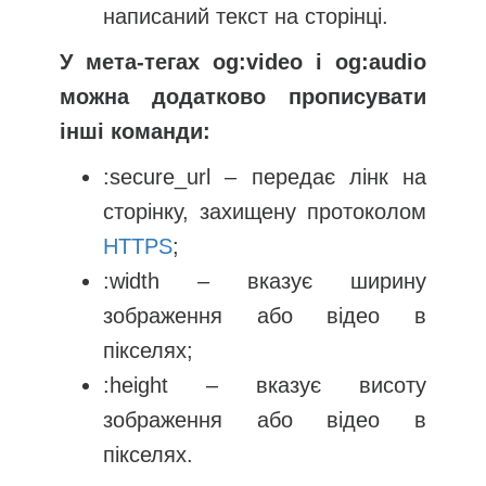
написаний текст на сторінці.
У мета-тегах og:video і og:audio
можна додатково прописувати
інші команди:
:secure_url – передає лінк на
сторінку, захищену протоколом
HTTPS
;
:width – вказує ширину
зображення або відео в
пікселях;
:height – вказує висоту
зображення або відео в
пікселях.