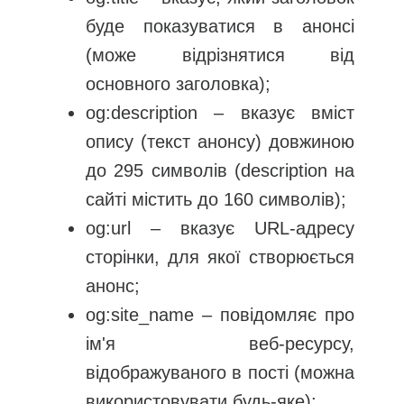
буде показуватися в анонсі
(може відрізнятися від
основного заголовка);
og:description – вказує вміст
опису (текст анонсу) довжиною
до 295 символів (description на
сайті містить до 160 символів);
og:url – вказує URL-адресу
сторінки, для якої створюється
анонс;
og:site_name – повідомляє про
ім'я веб-ресурсу,
відображуваного в пості (можна
використовувати будь-яке);