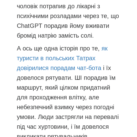
чоловік потрапив до лікарні з
психічними розладами через те, що
ChatGPT порадив йому вживати
бромід натрію замість солі.
А ось ще одна історія про те,
як
туристи в польських Татрах
довірилися порадам чат-бота
і їх
довелося рятувати. ШІ порадив їм
маршрут, який цілком придатний
для проходження влітку, але
небезпечний взимку через погодні
умови. Люди застрягли на перевалі
під час хуртовини, і їм довелося
викликати рятувальників.