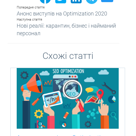
Попередня стаття
Анонс виступів на Optimization 2020
Наступна стаття
Нові реалії: карантин, бізнес і найманий
персонал
Схожі статті