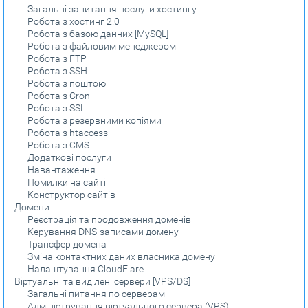
Загальні запитання послуги хостингу
Робота з хостинг 2.0
Робота з базою данних [MySQL]
Робота з файловим менеджером
Робота з FTP
Робота з SSH
Робота з поштою
Робота з Cron
Робота з SSL
Робота з резервними копіями
Робота з htaccess
Робота з CMS
Додаткові послуги
Навантаження
Помилки на сайтi
Конструктор сайтів
Домени
Реєстрація та продовження доменів
Керування DNS-записами домену
Трансфер домена
Зміна контактних даних власника домену
Налаштування CloudFlare
Віртуальні та виділені сервери [VPS/DS]
Загальні питання по серверам
Адміністрування віртуального сервера (VPS)