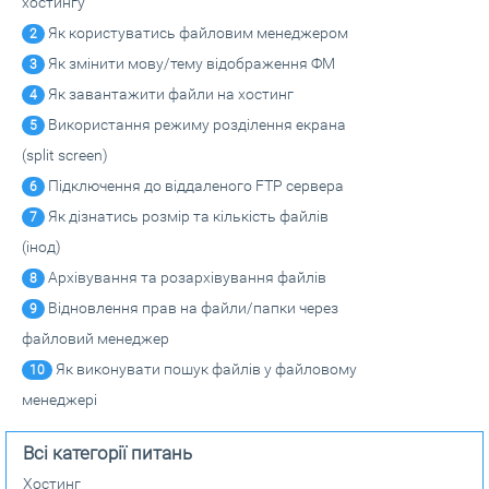
хостингу
Як користуватись файловим менеджером
2
Як змінити мову/тему відображення ФМ
3
Як завантажити файли на хостинг
4
Використання режиму розділення екрана
5
(split screen)
Підключення до віддаленого FTP сервера
6
Як дізнатись розмір та кількість файлів
7
(інод)
Архівування та розархівування файлів
8
Відновлення прав на файли/папки через
9
файловий менеджер
Як виконувати пошук файлів у файловому
10
менеджері
Всі категорії питань
Хостинг