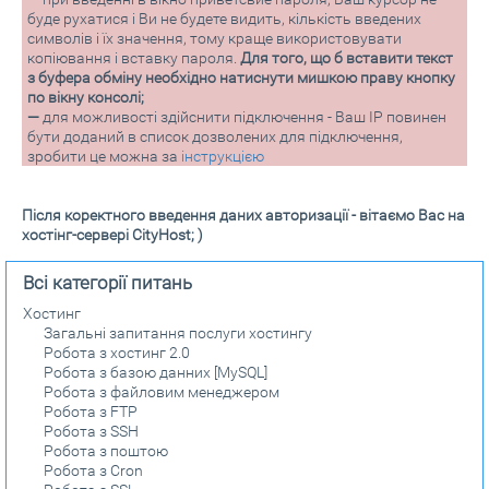
буде рухатися і Ви не будете видить, кількість введених
символів і їх значення, тому краще використовувати
копіювання і вставку пароля.
Для того, що б вставити текст
з буфера обміну необхідно натиснути мишкою праву кнопку
по вікну консолі;
—
для можливості здійснити підключення - Ваш IP повинен
бути доданий в список дозволених для підключення,
зробити це можна за
інструкцією
Після коректного введення даних авторизації - вітаємо Вас на
хостінг-сервері CityHost; )
Всі категорії питань
Хостинг
Загальні запитання послуги хостингу
Робота з хостинг 2.0
Робота з базою данних [MySQL]
Робота з файловим менеджером
Робота з FTP
Робота з SSH
Робота з поштою
Робота з Cron