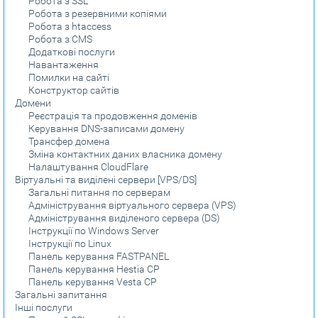
Робота з SSL
Робота з резервними копіями
Робота з htaccess
Робота з CMS
Додаткові послуги
Навантаження
Помилки на сайтi
Конструктор сайтів
Домени
Реєстрація та продовження доменів
Керування DNS-записами домену
Трансфер домена
Зміна контактних даних власника домену
Налаштування CloudFlare
Віртуальні та виділені сервери [VPS/DS]
Загальні питання по серверам
Адміністрування віртуального сервера (VPS)
Адміністрування виділеного сервера (DS)
Інструкції по Windows Server
Інструкції по Linux
Панель керування FASTPANEL
Панель керування Hestia CP
Панель керування Vesta CP
Загальні запитання
Інші послуги