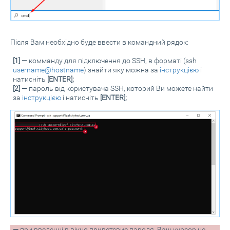
Після Вам необхідно буде ввести в командний рядок:
[1] —
комманду для підключення до SSH, в форматі (ssh
username@hostname
) знайти яку можна за
інструкцією
і
натисніть
[ENTER];
[2] —
пароль від користувача SSH, которий Ви можете найти
за
інструкцією
і натисніть
[ENTER];
—
при введенні в вікно приветсвие пароля, Ваш курсор не