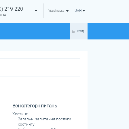
0)
219-220
UAH
Українська
аїна
Вхід
Всі категорії питань
Хостинг
Загальні запитання послуги
хостингу