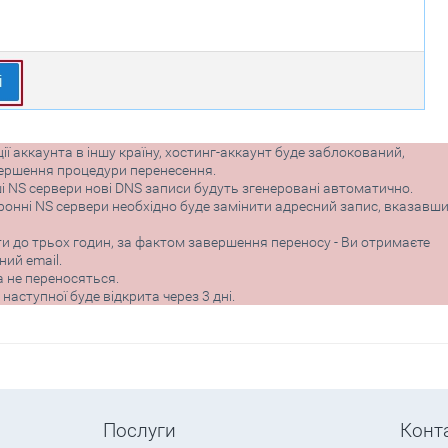
ї аккаунта в іншу країну, хостинг-аккаунт буде заблокований,
вершення процедури перенесення.
і NS сервери нові DNS записи будуть згенеровані автоматично.
ронні NS сервери необхідно буде замінити адресний запис, вказавш
 до трьох годин, за фактом завершення переносу - Ви отримаєте
ий email.
ра не переносяться.
наступної буде відкрита через 3 дні.
Послуги
Конт