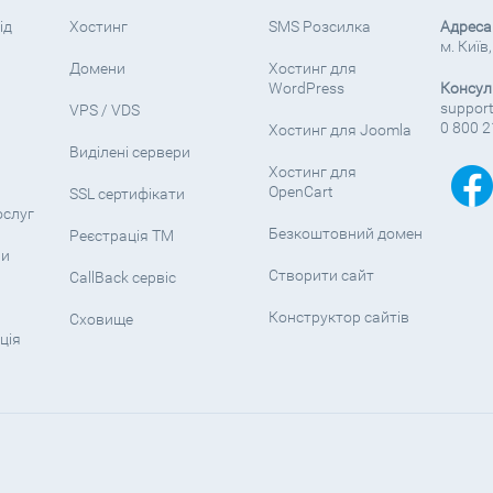
ід
Хостинг
SMS Розсилка
Адреса
м. Київ
Домени
Хостинг для
WordPress
Консул
support
VPS / VDS
0 800 2
Хостинг для Joomla
Виділені сервери
Хостинг для
OpenCart
SSL сертифікати
ослуг
Безкоштовний домен
Реєстрація ТМ
ни
Створити сайт
CallBack сервіс
Конструктор сайтів
Сховище
ція