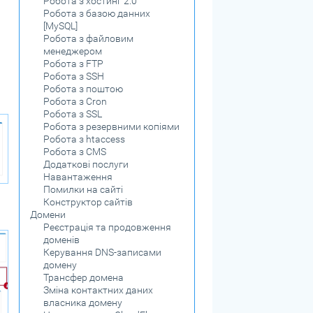
Робота з хостинг 2.0
Робота з базою данних
[MySQL]
Робота з файловим
менеджером
Робота з FTP
Робота з SSH
Робота з поштою
Робота з Cron
Робота з SSL
Робота з резервними копіями
Робота з htaccess
Робота з CMS
Додаткові послуги
Навантаження
Помилки на сайтi
Конструктор сайтів
Домени
Реєстрація та продовження
доменів
Керування DNS-записами
домену
Трансфер домена
Зміна контактних даних
власника домену