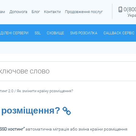
0(80
рам
Допомога
Блог
Контакти
Продовження послуг
Укр
ДІЛЕНІ СЕРВЕРИ
SSL
СХОВИЩЕ
SMS РОЗСИЛКА
CALLBACK СЕРВІС
тинг 2.0
/
Як змінити країну розміщення?
у розміщення?
SSD хостинг”
автоматична міграція або зміна країни розміщення