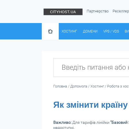
Партнерство
Реселле
ХОСТИНГ
ДОМЕНИ
VPS / VDS
ВИ
Головна
/
Допомога
/
Хостинг
/
Робота з хос
Як змінити країн
Важливо:
Для тарифів лінійки
“Базовий 
недоступні.