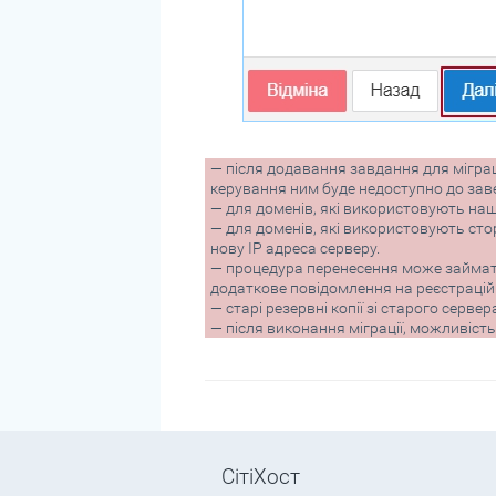
— після додавання завдання для міграці
керування ним буде недоступно до за
— для доменів, які використовують наш
— для доменів, які використовують сто
нову IP адреса серверу.
— процедура перенесення може займати
додаткове повідомлення на реєстраційн
— старі резервні копії зі старого серве
— після виконання міграції, можливість 
СітіХост