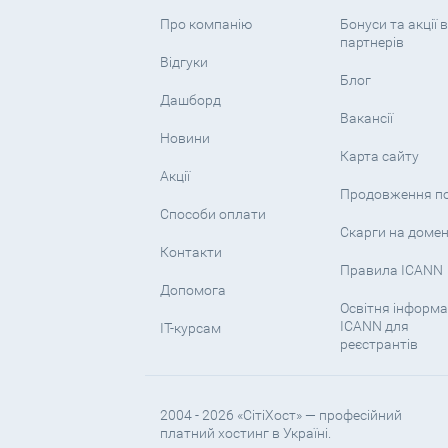
Про компанію
Бонуси та акції в
партнерів
Відгуки
Блог
Дашборд
Вакансії
Новини
Карта сайту
Акції
Продовження п
Способи оплати
Скарги на доме
Контакти
Правила ICANN
Допомога
Освітня інформа
ICANN для
IT-курсам
реєстрантів
2004 - 2026 «СітіХост» — професійний
платний хостинг в Україні.