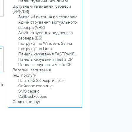
Налаштування CloudFlare
Віртуальні та виділені сервери
[VPS/DS]
Загальні питання по серверам
Адміністрування віртуального
сервера (VPS)
Адміністрування виділеного
сервера (DS)
Інструкції по Windows Server
Інструкції по Linux
Панель керування FASTPANEL
Панель керування Hestia CP
Панель керування Vesta CP
Загальні запитання
Інші послуги
Платний SSL-сертифікат
 з
Файлове сховище
SMS-сервіс
CallBack-сервіс
Оплата послуг