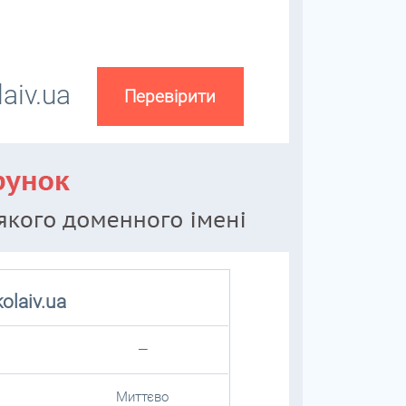
aiv.ua
olaiv.ua
—
Миттєво