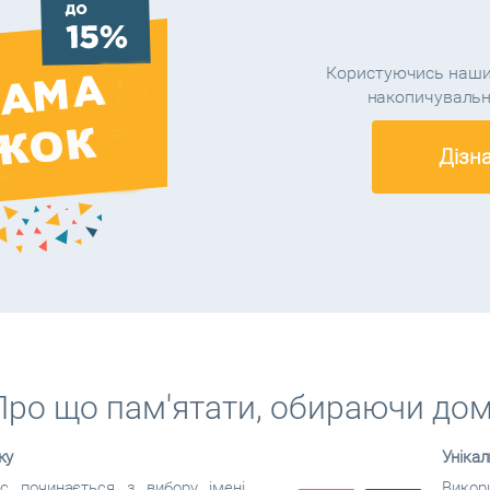
Користуючись наши
накопичувальн
Дізн
Про що пам'ятати, обираючи дом
ку
Унікал
с починається з вибору імені
Викори