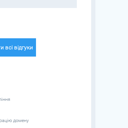
и всі відгуки
ління
трацію домену