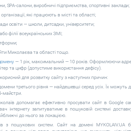
ни, SPA-салони, виробничі підприємства, спортивні заклади;
організації, які працюють в місті та області;
ади освіти — школи, дитсадки, університети;
або філії всеукраїнських ЗМІ;
атформи;
айти Миколаєва та області тощо.
 домену
— 1 рік, максимальний — 10 років. Оформлюючи адрес
ітер та цифр (допустиме використання дефісу).
корисний для розвитку сайту з наступних причин:
 домени третього рівня — найдешевші серед усіх. Їх можуть
б-майстри.
колаїв допомагає ефективно просувати сайт в Google сам
вач інтернету запитуватиме в пошуковій системі доставк
айближчі до нього за локацією.
дів з пошукових систем. Сайт на домені MYKOLAIV.UA б