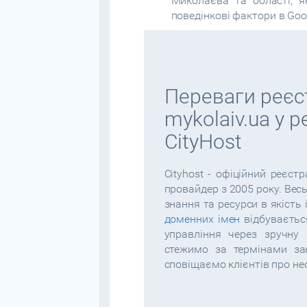
Миколаєва та області, я
поведінкові фактори в Goo
Переваги реєст
mykolaiv.ua у 
CityHost
Cityhost - офіційний реєст
провайдер з 2005 року. Вес
знання та ресурси в якість 
доменних імен
відбуваєтьс
управління через зручну
стежимо за термінами зак
сповіщаємо клієнтів про не