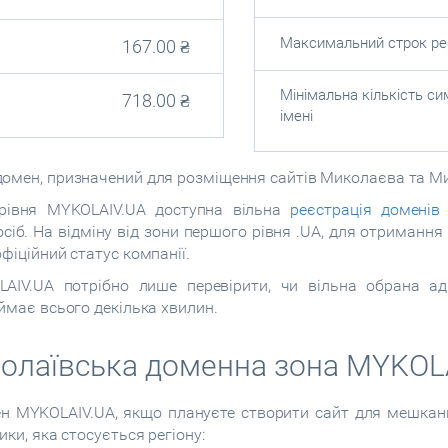
Максимальний строк реє
167.00
₴
Мінімальна кількість си
718.00
₴
імені
домен, призначений для розміщення сайтів Миколаєва та Ми
рівня MYKOLAIV.UA доступна вільна
реєстрація доменів 
осіб. На відміну від зони першого рівня .UA, для отриманн
офіційний статус компанії.
IV.UA потрібно лише перевірити, чи вільна обрана ад
аймає всього декілька хвилин.
колаївська доменна зона MYKOL
н MYKOLAIV.UA, якщо плануєте створити сайт для мешкан
ики, яка стосується регіону: