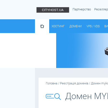
Партнерство
Реселле
ХОСТИНГ
ДОМЕНИ
VPS / VDS
ВИ
Головна
/
Реєстрація доменів
/
Домен mykol
Домен MY