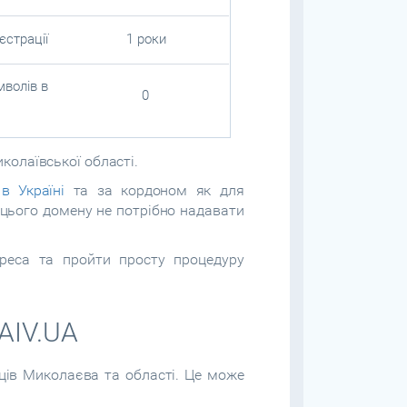
страції
1 роки
мволів в
0
колаївської області.
в Україні
та за кордоном як для
я цього домену не потрібно надавати
реса та пройти просту процедуру
AIV.UA
ців Миколаєва та області. Це може