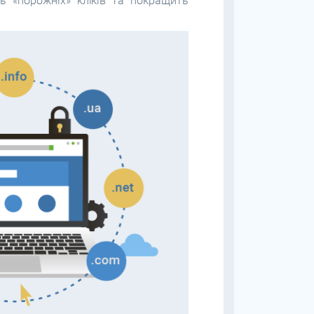
ь «порожніх» кліків та покращить