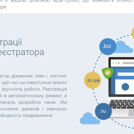
кі є вашою цільовою аудиторією, що зменшить кількіст
gle.
рації
реєстратора
ратор доменних імен і хостинг
ь цей час ми інвестуємо власні
і зручність роботи. Реєстрація
я в автоматичному режимі, а
 панель розроблю нами. Ми
інчення доменів і завчасно
обхідність продовження.