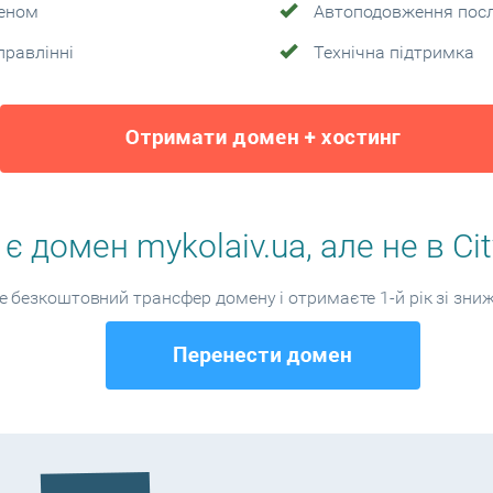
меном
Автоподовження пос
правлінні
Технічна підтримка
є домен mykolaiv.ua, але не в Ci
 безкоштовний трансфер домену і отримаєте 1-й рік зі зни