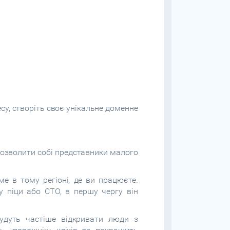
у, створіть своє унікальне доменне
 дозволити собі представники малого
е в тому регіоні, де ви працюєте.
у піци або СТО, в першу чергу він
удуть частіше відкривати люди з