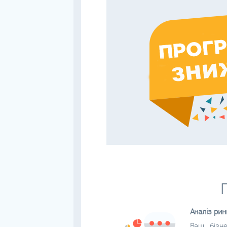
Аналіз рин
Ваш бізне