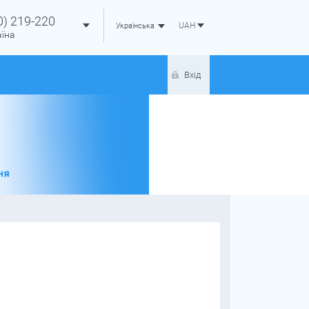
0)
219-220
UAH
Українська
аїна
Вхід