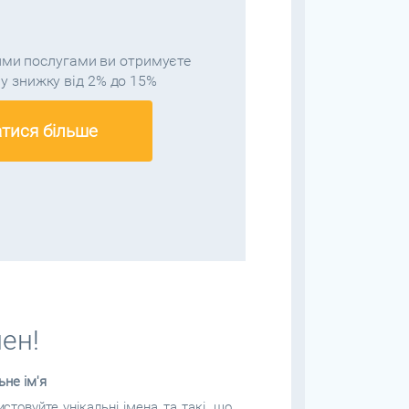
ми послугами ви отримуєте
у знижку від 2% до 15%
атися більше
ен!
ьне ім'я
стовуйте унікальні імена та такі, що