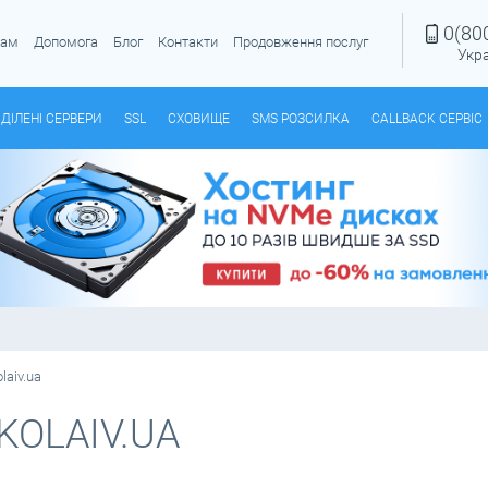
0(80
рам
Допомога
Блог
Контакти
Продовження послуг
Укр
ДІЛЕНІ СЕРВЕРИ
SSL
СХОВИЩЕ
SMS РОЗСИЛКА
CALLBACK СЕРВІС
aiv.ua
KOLAIV.UA