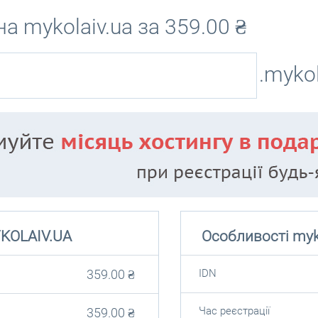
а mykolaiv.ua за
359.00
₴
.mykol
KOLAIV.UA
Особливості myk
359.00
₴
IDN
Час реєстрації
359.00
₴