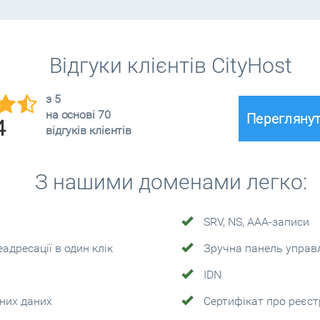
Відгуки клієнтів CityHost
з 5
на основі 70
Переглянут
4
відгуків клієнтів
З нашими доменами легко:
SRV, NS, AAA-записи
дресації в один клік
Зручна панель управ
IDN
них даних
Сертифікат про реєс