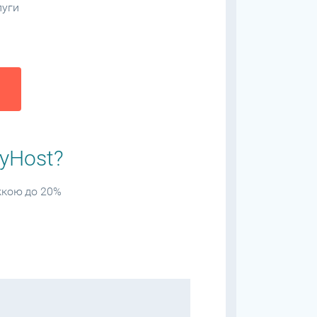
луги
tyHost?
жкою до 20%