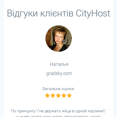
Відгуки клієнтів CityHost
Наталья
gradsky.com
Загальна оцінка:
По принципу \"не держать яйца в одной корзине\"
и имея много площадок, приходилось часто