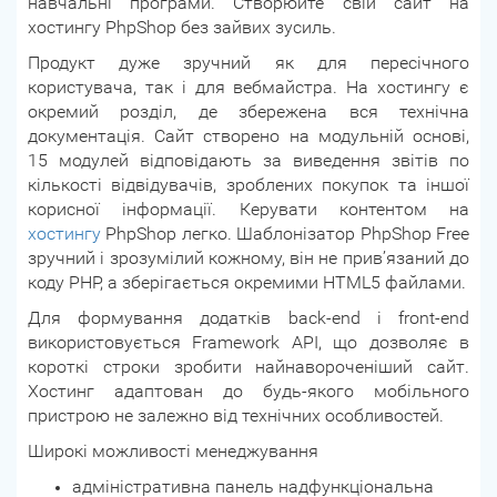
навчальні програми. Створюйте свій сайт на
хостингу PhpShop без зайвих зусиль.
Продукт дуже зручний як для пересічного
користувача, так і для вебмайстра. На хостингу є
окремий розділ, де збережена вся технічна
документація. Сайт створено на модульній основі,
15 модулей відповідають за виведення звітів по
кількості відвідувачів, зроблених покупок та іншої
корисної інформації. Керувати контентом на
хостингу
PhpShop легко. Шаблонізатор PhpShop Free
зручний і зрозумілий кожному, він не прив’язаний до
коду PHP, а зберігається окремими HTML5 файлами.
Для формування додатків back-end і front-end
використовується Framework API, що дозволяє в
короткі строки зробити найнавороченіший сайт.
Хостинг адаптован до будь-якого мобільного
пристрою не залежно від технічних особливостей.
Широкі можливості менеджування
адміністративна панель надфункціональна