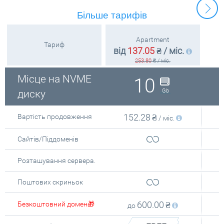
Більше тарифів
Apartment
Тариф
від
137.05
₴
/ міс.
253.80
₴
/ міс.
Місце на NVME
10
Gb
диску
152.28
₴
Вартість продовження
/ міс.
Сайтів/Піддоменів
Розташування сервера.
Поштових скриньок
600.00
₴
Безкоштовний домен🎁
до