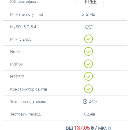
FREE
SSL cертифікат
PHP memory_limit
512 MB
MySQL 5.7, 8.4
PHP 5.2-8.5
Node.js
Python
HTTP/2
Конструктор сайтів
24/7
Технічна підтримка
Тестовий період
10 днів
від
137.05
₴
/ міс.