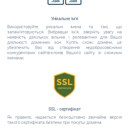
Унікальне ім'я
Використовуйте унікальні імена та такі, що
запам'ятовуються. Вибравши ім'я, зверніть увагу на
наявність декількох вільних і релевантних для Вашої
діяльності доменних зон. Купіть схожі домени, це
убезпечить Вас від створення недобросовісними
конкурентами сайтів-клонів Вашого сайту зі схожими
іменами.
SSL - сертифікат
Як правило, надається безкоштовно звичайна версія
такого сертифіката безпеки при покупці домена.