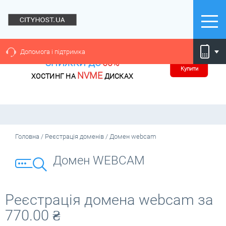
Допомога і підтримка
ЗНИЖКИ ДО
60%
Купити
NVME
ХОСТИНГ НА
ДИСКАХ
Головна
/
Реєстрація доменів
/
Домен webcam
Домен WEBCAM
Реєстрація домена webcam за
770.00
₴