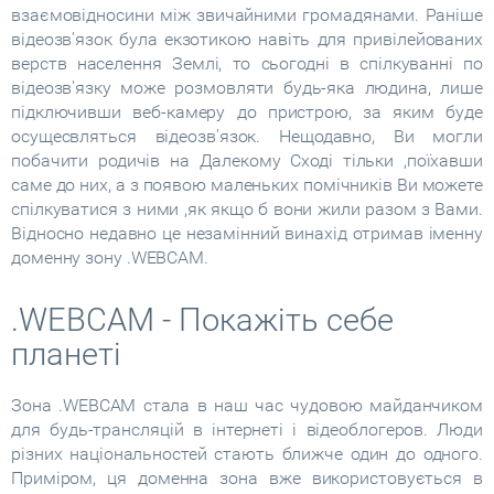
взаємовідносини між звичайними громадянами. Раніше
відеозв'язок була екзотикою навіть для привілейованих
верств населення Землі, то сьогодні в спілкуванні по
відеозв'язку може розмовляти будь-яка людина, лише
підключивши веб-камеру до пристрою, за яким буде
осущесвляться відеозв'язок. Нещодавно, Ви могли
побачити родичів на Далекому Сході тільки ,поїхавши
саме до них, а з появою маленьких помічників Ви можете
спілкуватися з ними ,як якщо б вони жили разом з Вами.
Відносно недавно це незамінний винахід отримав іменну
доменну зону .WEBCAM.
.WEBCAM - Покажіть себе
планеті
Зона .WEBCAM стала в наш час чудовою майданчиком
для будь-трансляцій в інтернеті і відеоблогеров. Люди
різних національностей стають ближче один до одного.
Приміром, ця доменна зона вже використовується в