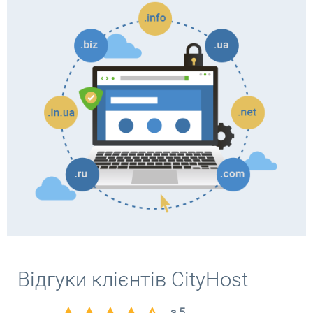
Відгуки клієнтів CityHost
з 5