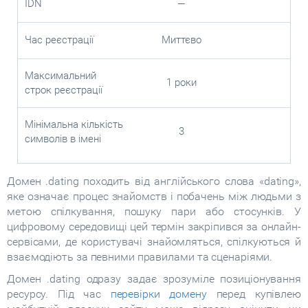
IDN
—
Час реєстрації
Миттєво
Максимальний
1 роки
строк реєстрації
Мінімальна кількість
3
символів в імені
Домен .dating походить від англійського слова «dating»,
яке означає процес знайомств і побачень між людьми з
метою спілкування, пошуку пари або стосунків. У
цифровому середовищі цей термін закріпився за онлайн-
сервісами, де користувачі знайомляться, спілкуються й
взаємодіють за певними правилами та сценаріями.
Домен .dating одразу задає зрозуміле позиціонування
ресурсу. Під час
перевірки домену
перед купівлею