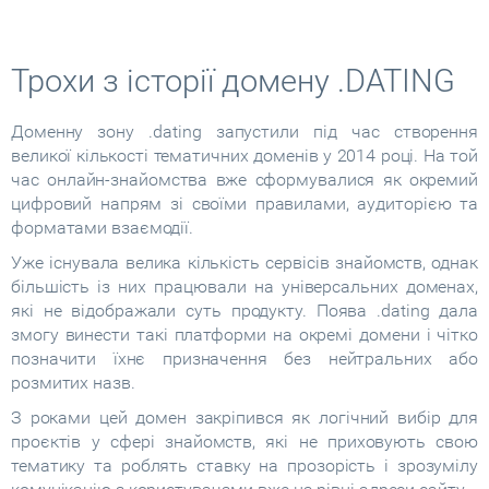
Трохи з історії домену .DATING
Доменну зону .dating запустили під час створення
великої кількості тематичних доменів у 2014 році. На той
час онлайн-знайомства вже сформувалися як окремий
цифровий напрям зі своїми правилами, аудиторією та
форматами взаємодії.
Уже існувала велика кількість сервісів знайомств, однак
більшість із них працювали на універсальних доменах,
які не відображали суть продукту. Поява .dating дала
змогу винести такі платформи на окремі домени і чітко
позначити їхнє призначення без нейтральних або
розмитих назв.
З роками цей домен закріпився як логічний вибір для
проєктів у сфері знайомств, які не приховують свою
тематику та роблять ставку на прозорість і зрозумілу