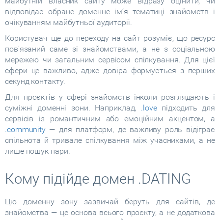
майбутній власник сайту може відразу оцінити, чи
відповідає обране доменне ім’я тематиці знайомств і
очікуванням майбутньої аудиторії.
Користувач ще до переходу на сайт розуміє, що ресурс
пов’язаний саме зі знайомствами, а не з соціальною
мережею чи загальним сервісом спілкування. Для цієї
сфери це важливо, адже довіра формується з перших
секунд контакту.
Для проєктів у сфері знайомств інколи розглядають і
суміжні доменні зони. Наприклад,
.love
підходить для
сервісів із романтичним або емоційним акцентом, а
.community
— для платформ, де важливу роль відіграє
спільнота й тривале спілкування між учасниками, а не
лише пошук пари.
Кому підійде домен .DATING
Цю доменну зону зазвичай беруть для сайтів, де
знайомства — це основа всього проєкту, а не додаткова