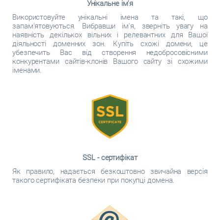
Унікальне ім'я
Використовуйте унікальні імена та такі, що
запам'ятовуються. Вибравши ім'я, зверніть увагу на
наявність декількох вільних і релевантних для Вашої
діяльності доменних зон. Купіть схожі домени, це
убезпечить Вас від створення недобросовісними
конкурентами сайтів-клонів Вашого сайту зі схожими
іменами.
SSL - сертифікат
Як правило, надається безкоштовно звичайна версія
такого сертифіката безпеки при покупці домена.