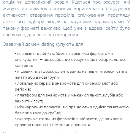
опція чи допоміжний розділ. Йдеться про ресурси, які
живуть за рахунок постійних користувачів і щоденної
активності: створення профілів, спілкування, перегляду
анкет або підбору людей за заданими параметрами. У
такому форматі важливо, щоб уже з адреси сайту було
зрозуміло, для чого він створений.
Зазвичай домен .dating купують для:
• сервісів онлайн-знайомств з різними форматами
спілкування — від серйозних стосунків до неформальних
контактів;
• нішевих платформ, орієнтованих на певні інтереси, стиль
життя або вікові групи;
• локальних сервісів знайомств для окремих міст або
регіонів;
• платформ для знайомств у межах спільнот, клубів або
закритих груп;
• міжнародних проєктів, які працюють з однією тематикою
без прив’язки до країни;
• експериментальних форматів знайомств, де важлива
прозора подача і чітке позиціонування.