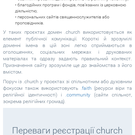
• благодійних програм і фондів, пов’язаних із церковною
діяльністю;
• персональних сайтів священнослужителів або
проповідників.
У таких проєктах домен .church використовується як
елемент публічної комунікації. Короткі й зрозумілі
доменні імена в цій зоні легко сприймаються в
оголошеннях, соціальних мережах і друкованих
матеріалах та одразу задають правильний контекст.
Призначення сайту зрозуміле ще до знайомства з його
вмістом.
Поруч із .church у проєктах зі спільнотним або духовним
фокусом також використовують
.faith
(ресурси віри та
релігійної ідентичності) і
.community
(сайти спільнот,
зокрема релігійних громад).
Переваги реєстрації church