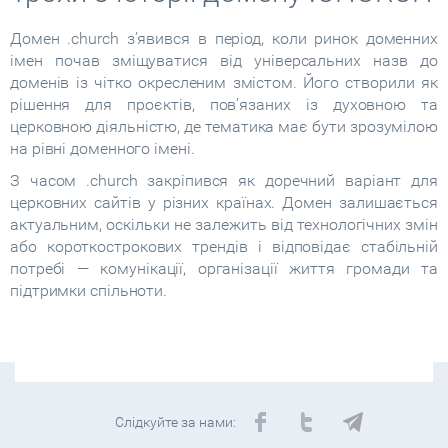
Домен .church з’явився в період, коли ринок доменних
імен почав зміщуватися від універсальних назв до
доменів із чітко окресленим змістом. Його створили як
рішення для проєктів, пов’язаних із духовною та
церковною діяльністю, де тематика має бути зрозумілою
на рівні доменного імені.
З часом .church закріпився як доречний варіант для
церковних сайтів у різних країнах. Домен залишається
актуальним, оскільки не залежить від технологічних змін
або короткострокових трендів і відповідає стабільній
потребі — комунікації, організації життя громади та
підтримки спільноти.
Слідкуйте за нами: