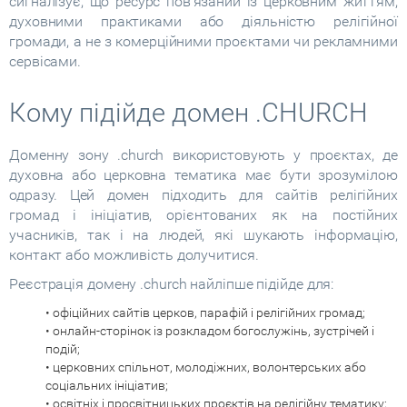
сигналізує, що ресурс пов’язаний із церковним життям,
духовними практиками або діяльністю релігійної
громади, а не з комерційними проєктами чи рекламними
сервісами.
Кому підійде домен .CHURCH
Доменну зону .church використовують у проєктах, де
духовна або церковна тематика має бути зрозумілою
одразу. Цей домен підходить для сайтів релігійних
громад і ініціатив, орієнтованих як на постійних
учасників, так і на людей, які шукають інформацію,
контакт або можливість долучитися.
Реєстрація домену .church найліпше підійде для:
• офіційних сайтів церков, парафій і релігійних громад;
• онлайн-сторінок із розкладом богослужінь, зустрічей і
подій;
• церковних спільнот, молодіжних, волонтерських або
соціальних ініціатив;
• освітніх і просвітницьких проєктів на релігійну тематику;