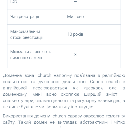
IDN
—
Час реєстрації
Миттєво
Максимальний
10 років
строк реєстрації
Мінімальна кількість
3
символів в імені
Доменна зона .church напряму пов’язана з релігійною
спільнотою та духовною діяльністю. Слово church з
англійської перекладається як «церква», але в
доменному імені воно охоплює ширший зміст —
спільноту віри, спільні цінності та регулярну взаємодію, а
не лише будівлю чи формальну інституцію.
Використання домену .church одразу окреслює тематику
сайту. Такий домен не виглядає абстрактним і чітко