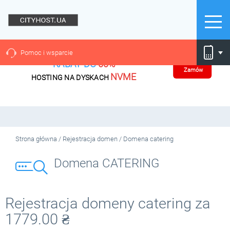
Pomoc i wsparcie
RABAT DO
60%
Zamów
NVME
HOSTING NA DYSKACH
Strona główna
/
Rejestracja domen
/
Domena catering
Domena CATERING
Rejestracja domeny catering za
1779.00
₴