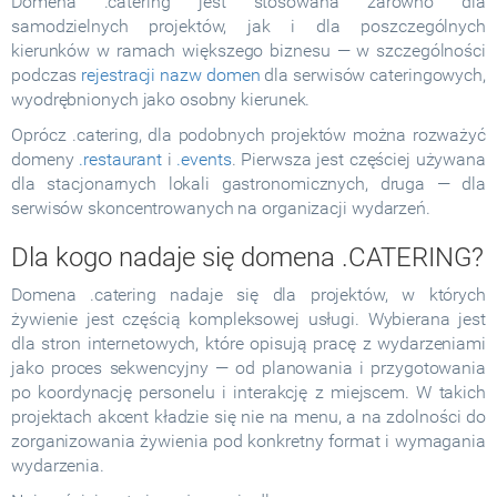
Domena .catering jest stosowana zarówno dla
samodzielnych projektów, jak i dla poszczególnych
kierunków w ramach większego biznesu — w szczególności
podczas
rejestracji nazw domen
dla serwisów cateringowych,
wyodrębnionych jako osobny kierunek.
Oprócz .catering, dla podobnych projektów można rozważyć
domeny
.restaurant
i
.events
. Pierwsza jest częściej używana
dla stacjonarnych lokali gastronomicznych, druga — dla
serwisów skoncentrowanych na organizacji wydarzeń.
Dla kogo nadaje się domena .CATERING?
Domena .catering nadaje się dla projektów, w których
żywienie jest częścią kompleksowej usługi. Wybierana jest
dla stron internetowych, które opisują pracę z wydarzeniami
jako proces sekwencyjny — od planowania i przygotowania
po koordynację personelu i interakcję z miejscem. W takich
projektach akcent kładzie się nie na menu, a na zdolności do
zorganizowania żywienia pod konkretny format i wymagania
wydarzenia.