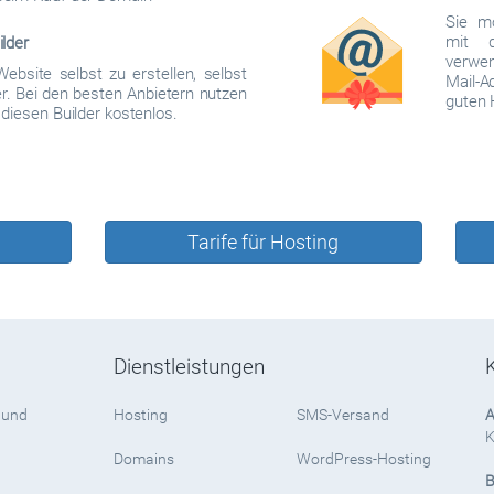
Sie mö
mit 
lder
verwen
 Website selbst zu erstellen, selbst
Mail-A
r. Bei den besten Anbietern nutzen
guten 
diesen Builder kostenlos.
Tarife für Hosting
Dienstleistungen
 und
Hosting
SMS-Versand
A
K
Domains
WordPress-Hosting
B