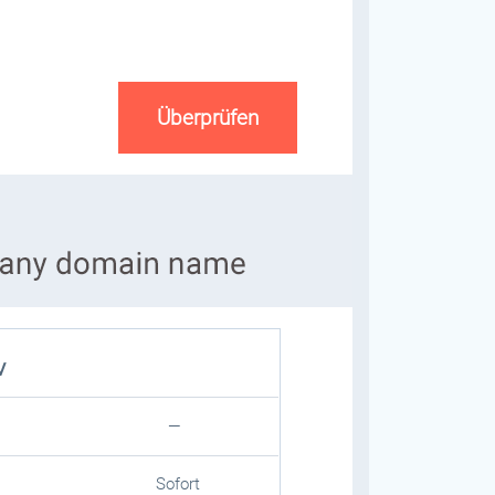
v
—
Sofort