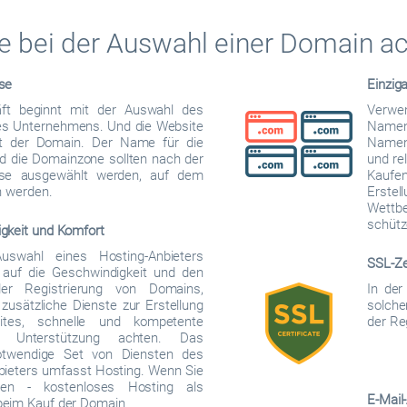
e bei der Auswahl einer Domain ach
se
Einzig
äft beginnt mit der Auswahl des
Verwen
s Unternehmens. Und die Website
Namen
it der Domain. Der Name für die
Namens
d die Domainzone sollten nach der
und re
yse ausgewählt werden, auf dem
Kaufen
n werden.
Erste
Wettb
schütz
gkeit und Komfort
uswahl eines Hosting-Anbieters
SSL-Zer
e auf die Geschwindigkeit und den
er Registrierung von Domains,
In der
zusätzliche Dienste zur Erstellung
solche
tes, schnelle und kompetente
der Re
he Unterstützung achten. Das
otwendige Set von Diensten des
bieters umfasst Hosting. Wenn Sie
en - kostenloses Hosting als
E-Mail
eim Kauf der Domain