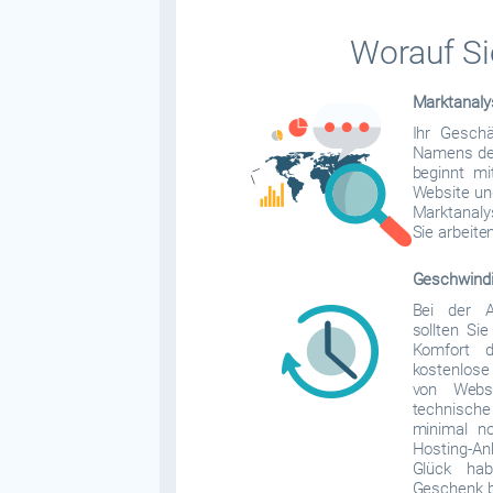
Worauf Si
Marktanaly
Ihr Gesch
Namens de
beginnt m
Website un
Marktanal
Sie arbeite
Geschwindi
Bei der A
sollten Si
Komfort d
kostenlose 
von Websi
technisc
minimal n
Hosting-An
Glück hab
Geschenk b