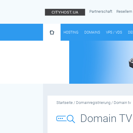
Partnerschaft
Resellern
HOSTING
DOMAINS
VPS / VDS
DE
Startseite
/
Domainregistrierung
/
Domain tv
Domain TV