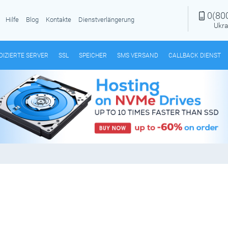
0(80
Hilfe
Blog
Kontakte
Dienstverlängerung
Ukra
DIZIERTE SERVER
SSL
SPEICHER
SMS VERSAND
CALLBACK DIENST