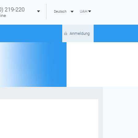
0)
219-220
UAH
Deutsch
ine
Anmeldung