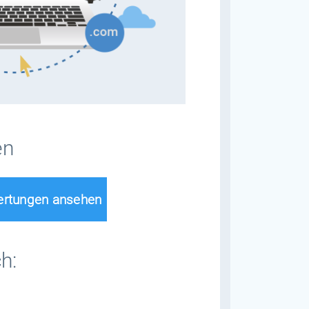
en
ertungen ansehen
h: