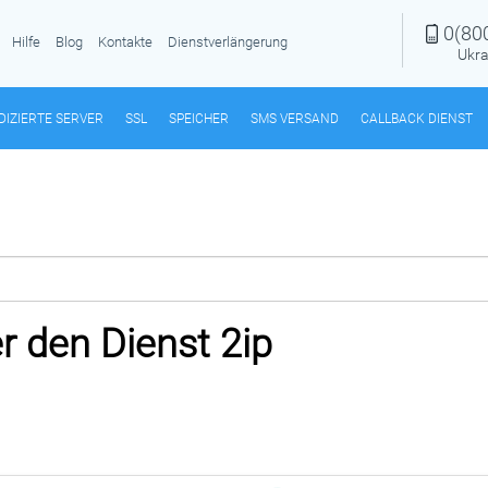
0(80
Hilfe
Blog
Kontakte
Dienstverlängerung
Ukra
DIZIERTE SERVER
SSL
SPEICHER
SMS VERSAND
CALLBACK DIENST
r den Dienst 2ip