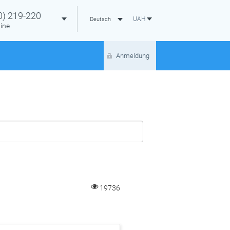
0)
219-220
UAH
Deutsch
ine
Anmeldung
19736