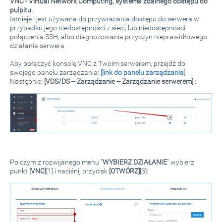
VNC -
Virtual Network Computing
, systema zdalnego dostępu do
pulpitu.
Istnieje i jest używana do przywracania dostępu do serwera w
przypadku jego niedostępności z sieci, lub niedostępności
połączenia SSH, albo diagnozowania przyczyn nieprawidłowego
działania serwera.
Aby połączyć konsolę VNC z Twoim serwerem, przejdź do
swojego panelu zarządzania:
[link do panelu zarządzania
]
Następnie:
[VDS/DS -- Zarządzanie -- Zarządzanie serwerem
] :
Po czym z rozwijanego menu "
WYBIERZ DZIAŁANIE
" wybierz
punkt
[VNC]
[1] i naciśnij przycisk
[OTWÓRZ
]
[3]: