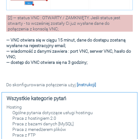
[2] — status VNC : OTWARTY / ZAMKNIĘTY. Jeśli status jest
otwarty - to wcześniej zostały Ci już wysłane dane do
połączenia z konsolą VNC;
— VNC otwiera się w ciągu 15 minut, dane do dostępu zostaną
wysłane na rejestracyjny email;
— wiadomość z danymi zawiera : port VNC, serwer VNC, hasło do
VNC;
— dostęp do VNC otwiera się na 3 godziny;
Do skonfigurowania połączenia użyj
[instrukcji]
Wszystkie kategorie pytań
Hosting
Ogólne pytania dotyczące usługi hostingu
Praca z hostingiem 2.0
Praca z bazami danych [MySQL]
Praca z menedżerem plików
Praca z FTP