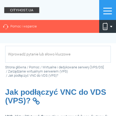
Pomoc i wsparcie
Strona główna
/
Pomoc
/
Wirtualne i dedykowane serwery [VPS/DS]
/
Zarządzanie wirtualnym serwerem (VPS)
/
Jak podłączyć VNC do VDS (VPS)?
Jak podłączyć VNC do VDS
(VPS)?