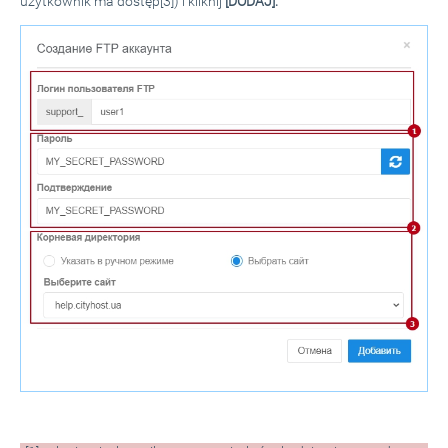
użytkownik ma dostęp[3]) i kliknij
[DODAJ]: