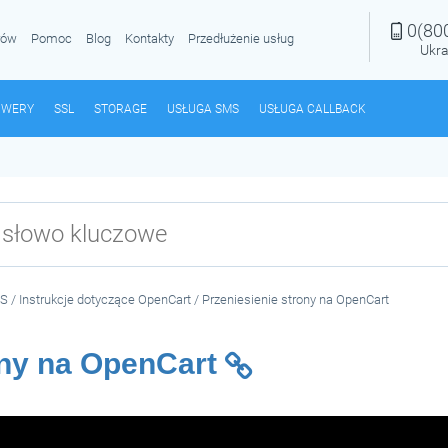
0(80
rów
Pomoc
Blog
Kontakty
Przedłużenie usług
Ukra
RWERY
SSL
STORAGE
USŁUGA SMS
USŁUGA CALLBACK
MS
/
Instrukcje dotyczące OpenCart
/
Przeniesienie strony na OpenCart
ony na OpenCart