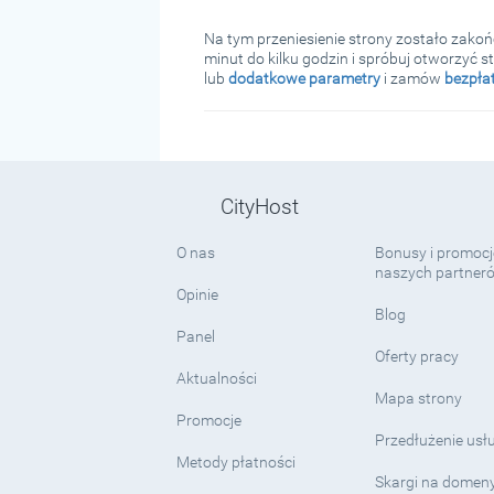
Na tym przeniesienie strony zostało zako
minut do kilku godzin i spróbuj otworzyć s
lub
dodatkowe parametry
i zamów
bezpłat
CityHost
O nas
Bonusy i promocj
naszych partner
Opinie
Blog
Panel
Oferty pracy
Aktualności
Mapa strony
Promocje
Przedłużenie usł
Metody płatności
Skargi na domen