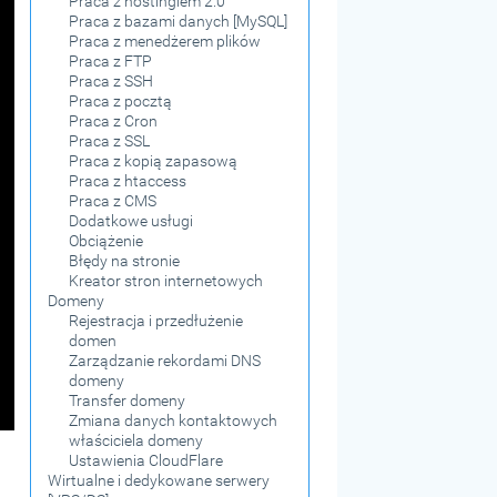
Praca z hostingiem 2.0
Praca z bazami danych [MySQL]
Praca z menedżerem plików
Praca z FTP
Praca z SSH
Praca z pocztą
Praca z Cron
Praca z SSL
Praca z kopią zapasową
Praca z htaccess
Praca z CMS
Dodatkowe usługi
Obciążenie
Błędy na stronie
Kreator stron internetowych
Domeny
Rejestracja i przedłużenie
domen
Zarządzanie rekordami DNS
domeny
Transfer domeny
Zmiana danych kontaktowych
właściciela domeny
Ustawienia CloudFlare
Wirtualne i dedykowane serwery