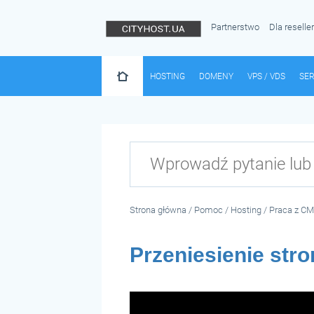
Partnerstwo
Dla reselle
HOSTING
DOMENY
VPS / VDS
SE
Strona główna
/
Pomoc
/
Hosting
/
Praca z C
Przeniesienie str