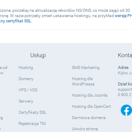
ńczone, poczekaj na aktualizację rekordów NS/DNS, co może zająć od 30
tronę. W razie potrzeby zmień ustawienia hostingu, na przykład
wersję P
ny certyfikat SSL
.
Usługi
Konta
e od
Hosting
SMS Marketing
Adres
ów
Kijów, 
Domeny
Hosting dla
WordPressa
Dział k
support
VPS / VDS
0 800 2
Hosting dla Joomla
Serwery
Hosting dla OpenCart
Certyfikaty SSL
ug
Darmowa domena
Rejestracja TM
y
Utwórz stronę