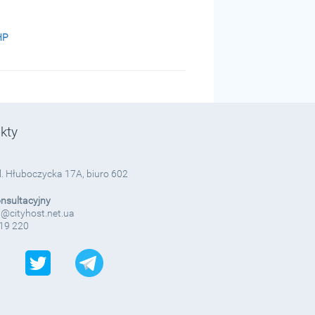
HP
kty
ul. Hłuboczycka 17A, biuro 602
onsultacyjny
@cityhost.net.ua
19 220