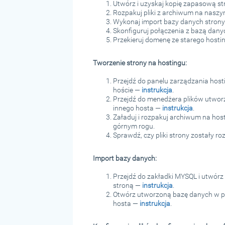
Utwórz i uzyskaj kopię zapasową st
Rozpakuj pliki z archiwum na naszy
Wykonaj import bazy danych strony
Skonfiguruj połączenia z bazą dany
Przekieruj domenę ze starego host
Tworzenie strony na hostingu:
Przejdź do panelu zarządzania hos
hoście —
instrukcja
.
Przejdź do menedżera plików utworzo
innego hosta —
instrukcja
.
Załaduj i rozpakuj archiwum na hos
górnym rogu.
Sprawdź, czy pliki strony zostały 
Import bazy danych:
Przejdź do zakładki MYSQL i utwórz 
stroną —
instrukcja
.
Otwórz utworzoną bazę danych w ph
hosta —
instrukcja
.