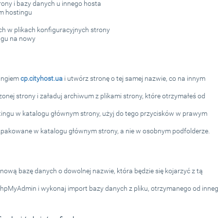
rony i bazy danych u innego hosta
m hostingu
ch w plikach konfiguracyjnych strony
ingu na nowy
tingiem
cp.cityhost.ua
i utwórz stronę o tej samej nazwie, co na innym
nej strony i załaduj archiwum z plikami strony, które otrzymałeś od
tingu w katalogu głównym strony, użyj do tego przycisków w prawym
rozpakowane w katalogu głównym strony, a nie w osobnym podfolderze.
nową bazę danych o dowolnej nazwie, która będzie się kojarzyć z tą
pMyAdmin i wykonaj import bazy danych z pliku, otrzymanego od inne