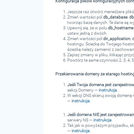
Konfiguracja plików konfiguracyjnych conf
Jeszcze raz otwórz menedżera plików 
Zmień wartości pól
db_database
,
db
tworząc bazę danych. Te dane są w
Upewnij się, że w polu
db_hostnam
ustaw jedną z dwóch.
Zmień wartości pól
dir_application
,
hostingu. Ścieżkę do Twojego hosti
ścieżkę należy zamienić z zachowan
Zapisz zmiany w pliku, klikając prz
Powtórz te same czynności 2, 3, 4, 5
Przekierowanie domeny ze starego hostin
Jeśli Twoja domena jest zarejestrow
sekcji Domeny —
instrukcja
.
W sekcji DNS skieruj swoją domenę n
—
instrukcja
.
Jeśli domena NIE jest zarejestrowan
serwery NS —
instrukcja
.
Tak jak w powyższym przypadku, skie
—
instrukcja
.