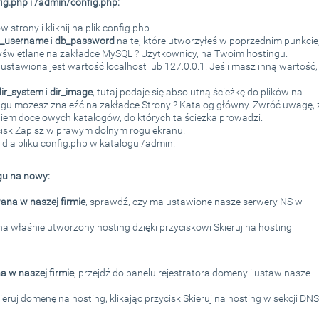
ig.php i /admin/config.php:
strony i kliknij na plik config.php
_username
i
db_password
na te, które utworzyłeś w poprzednim punkcie
yświetlane na zakładce MySQL ? Użytkownicy, na Twoim hostingu.
e
ustawiona jest wartość localhost lub 127.0.0.1. Jeśli masz inną wartość,
dir_system
i
dir_image
, tutaj podaje się absolutną ścieżkę do plików na
ngu możesz znaleźć na zakładce Strony ? Katalog główny. Zwróć uwagę, 
iem docelowych katalogów, do których ta ścieżka prowadzi.
ycisk Zapisz w prawym dolnym rogu ekranu.
 dla pliku config.php w katalogu /admin.
gu na nowy:
ana w naszej firmie
, sprawdź, czy ma ustawione nasze serwery NS w
a właśnie utworzony hosting dzięki przyciskowi Skieruj na hosting
a w naszej firmie
, przejdź do panelu rejestratora domeny i ustaw nasze
ruj domenę na hosting, klikając przycisk Skieruj na hosting w sekcji DNS