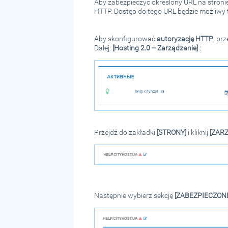
Aby zabezpieczyć określony URL na stronie
HTTP. Dostęp do tego URL będzie możliw
Aby skonfigurować
autoryzację HTTP
, pr
Dalej:
[Hosting 2.0 -- Zarządzanie]
:
Przejdź do zakładki
[STRONY]
i kliknij
[ZARZ
Następnie wybierz sekcję
[ZABEZPIECZONE