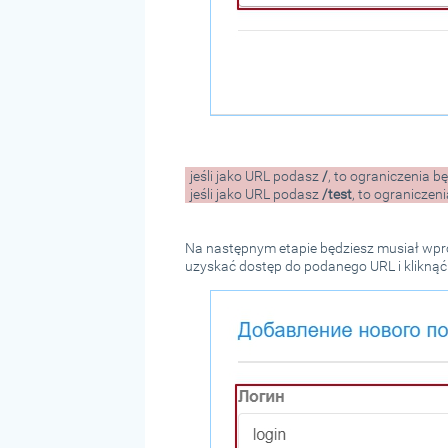
jeśli jako URL podasz
/
, to ograniczenia
jeśli jako URL podasz
/test
, to ogranicze
Na następnym etapie będziesz musiał wpr
uzyskać dostęp do podanego URL i kliknąć