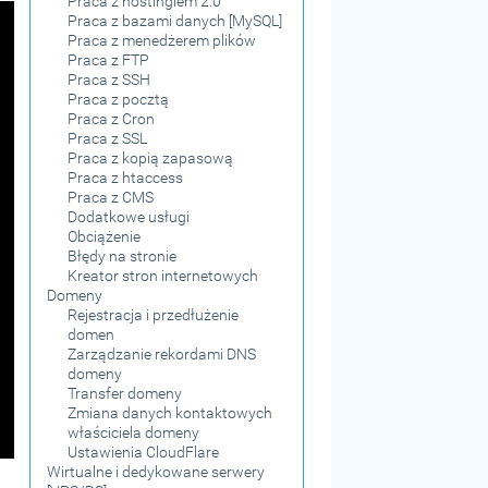
Praca z hostingiem 2.0
Praca z bazami danych [MySQL]
Praca z menedżerem plików
Praca z FTP
Praca z SSH
Praca z pocztą
Praca z Cron
Praca z SSL
Praca z kopią zapasową
Praca z htaccess
Praca z CMS
Dodatkowe usługi
Obciążenie
Błędy na stronie
Kreator stron internetowych
Domeny
Rejestracja i przedłużenie
domen
Zarządzanie rekordami DNS
domeny
Transfer domeny
Zmiana danych kontaktowych
właściciela domeny
Ustawienia CloudFlare
Wirtualne i dedykowane serwery