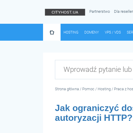
Partnerstwo
Dla reselle
HOSTING
DOMENY
VPS / VDS
SE
Strona główna
/
Pomoc
/
Hosting
/
Praca z hos
Jak ograniczyć do
autoryzacji HTTP