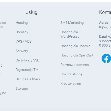
Usługi
Konta
e od
Hosting
SMS Marketing
Adres
ów
Kijów, 
Domeny
Hosting dla
WordPressa
Dział k
support
VPS / VDS
0 800 2
Hosting dla Joomla
Serwery
Hosting dla OpenCart
Certyfikaty SSL
ug
Darmowa domena
Rejestracja TM
y
Utwórz stronę
Usługa CallBack
Kreator stron
Storage
yjne