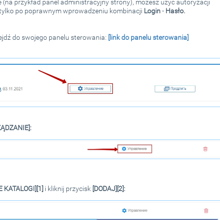
 (na przykład panel administracyjny strony), możesz użyć autoryzacji
y tylko po poprawnym wprowadzeniu kombinacji
Login
-
Hasło.
zejdź do swojego panelu sterowania:
[link do panelu sterowania]
ĄDZANIE]:
 KATALOGI][1]
i kliknij przycisk
[DODAJ][2]: