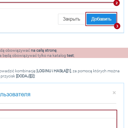
 będą obowiązywać
na całą stronę
;
nia będą obowiązywać tylko na katalog
test
;
owadzić kombinację [
LOGINU i HASŁA][1]
, za pomocą których można
 przycisk
[DODAJ][2]: