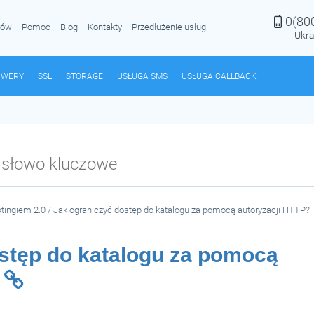
0(80
rów
Pomoc
Blog
Kontakty
Przedłużenie usług
Ukra
RWERY
SSL
STORAGE
USŁUGA SMS
USŁUGA CALLBACK
tingiem 2.0
/
Jak ograniczyć dostęp do katalogu za pomocą autoryzacji HTTP?
stęp do katalogu za pomocą
?