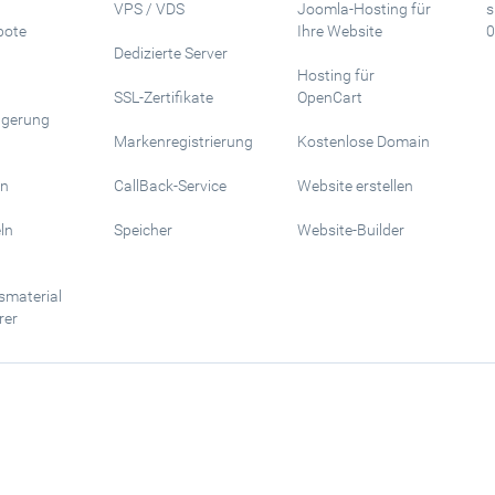
VPS / VDS
Joomla-Hosting für
s
bote
Ihre Website
0
Dedizierte Server
Hosting für
SSL-Zertifikate
OpenCart
ngerung
Markenregistrierung
Kostenlose Domain
n
CallBack-Service
Website erstellen
ln
Speicher
Website-Builder
smaterial
rer