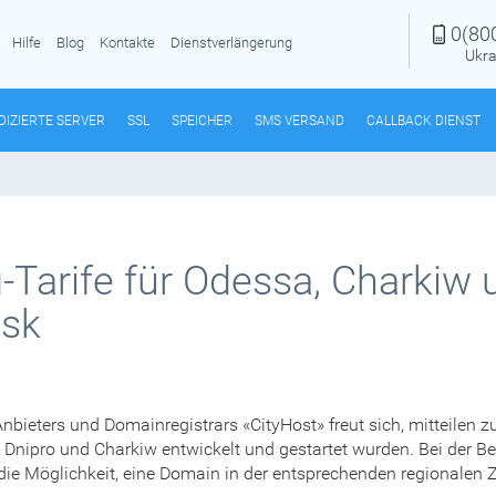
0(80
Hilfe
Blog
Kontakte
Dienstverlängerung
Ukra
DIZIERTE SERVER
SSL
SPEICHER
SMS VERSAND
CALLBACK DIENST
-Tarife für Odessa, Charkiw 
wsk
bieters und Domainregistrars «CityHost» freut sich, mitteilen 
 Dnipro und Charkiw entwickelt und gestartet wurden. Bei der Best
e Möglichkeit, eine Domain in der entsprechenden regionalen Zo