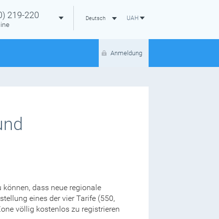
0)
219-220
UAH
Deutsch
ine
Anmeldung
und
zu können, dass neue regionale
ellung eines der vier Tarife (550,
ne völlig kostenlos zu registrieren